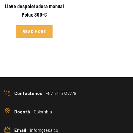
Llave despoletadora manual
Polux 300-C
READ MORE
Contáctenos
+57 316 5737728
Bogotá
Colombia
Email
info@gtesa.co