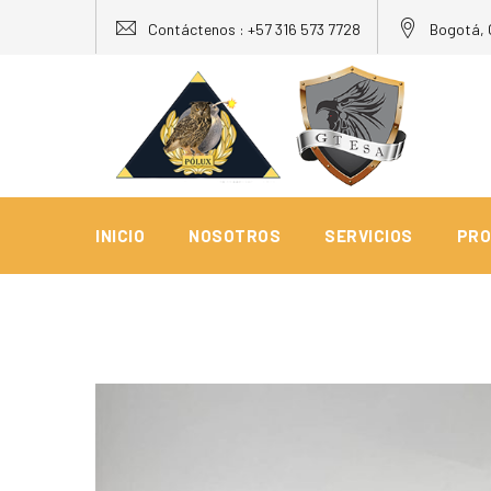
Skip
Contáctenos : +57 316 573 7728
Bogotá, 
to
content
INICIO
NOSOTROS
SERVICIOS
PRO