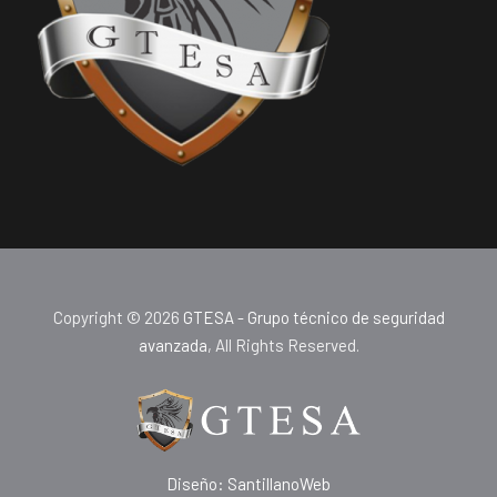
Copyright © 2026
GTESA - Grupo técnico de seguridad
avanzada
, All Rights Reserved.
Diseño: SantillanoWeb